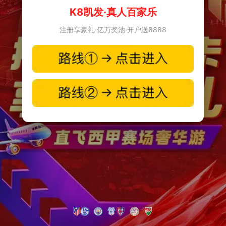
K8凯发·真人百家乐
注册享豪礼·亿万奖池·开户送8888